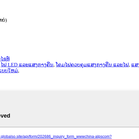
ຫຍ່)
ໄຊທ໌
,
ໄຟ LED ແລະແສງກາງຄືນ
,
ໂຄມໄຟຄວບຄຸມແສງກາງຄືນ ແລະໄຟ
,
ແສ
ແບບໃຫມ່
,