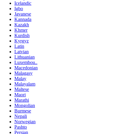
Icelandic
Igbo
Javanese
Kannada
Kazakh
Khmer
Kurdish
Kyrgyz
Latin
Latvian
Lithuanian
Luxembou..
Macedonian
Malagasy
Malay
Malayalam
Maltese
Maori
Marathi
Mongolian
Burmese
Nepali
Norwegian
Pashto
Persian