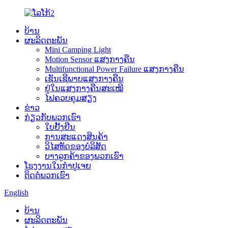
ບ້ານ
ຜະລິດຕະພັນ
Mini Camping Light
Motion Sensor ແສງກາງຄືນ
Multifunctional Power Failure ແສງກາງຄືນ
ເຊັນເຊີພາບແສງກາງຄືນ
ຢູ່ໃນແສງກາງຄືນສະເໝີ
ໄຟຄວບຄຸມສຽງ
ຂ່າວ
ກ່ຽວກັບພວກເຮົາ
ໃບຢັ້ງຢືນ
ການສະແດງສິນຄ້າ
ວິໄສທັດຂອງບໍລິສັດ
ບາງ​ລູກ​ຄ້າ​ຂອງ​ພວກ​ເຮົາ​
ໂຮງງານໃນກຳປູເຈຍ
ຕິດຕໍ່ພວກເຮົາ
English
ບ້ານ
ຜະລິດຕະພັນ