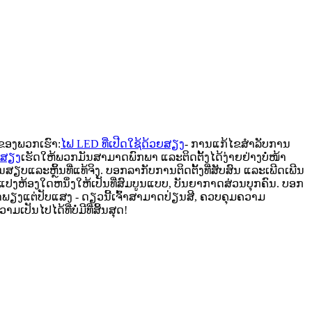
ດຂອງພວກເຮົາ:
ໄຟ LED ທີ່ເປີດໃຊ້ດ້ວຍສຽງ
- ການ​ແກ້​ໄຂ​ສໍາ​ລັບ​ການ​
ວຍສຽງ
ເຮັດໃຫ້ພວກມັນສາມາດພົກພາ ແລະຕິດຕັ້ງໄດ້ງ່າຍຢ່າງບໍ່ໜ້າ
ນສຽບແລະຫຼິ້ນທີ່ແທ້ຈິງ. ບອກລາກັບການຕິດຕັ້ງທີ່ສັບສົນ ແລະເພີດເພີນ
ປງ​ຫ້ອງ​ໃດ​ຫນຶ່ງ​ໃຫ້​ເປັນ​ທີ່​ສົມ​ບູນ​ແບບ​, ບັນ​ຍາ​ກາດ​ສ່ວນ​ບຸກ​ຄົນ​. ບອກ
ພຽງແຕ່ປັບແສງ - ດຽວນີ້ເຈົ້າສາມາດປ່ຽນສີ, ຄວບຄຸມຄວາມ
ນໄປໄດ້ທີ່ບໍ່ມີທີ່ສິ້ນສຸດ!