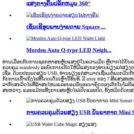
ແສງກາງຄືນປລັກຫມຸນ 360°
ເຊັນເຊີຮູບພາບງ່າຍດາຍ Square ...
Morden Auto Q-type LED Neigh...
ທ່ານເມື່ອຍກັບການຊອກຫາສະຫຼັບແສງຢູ່ໃນຄວາມມືດ ຫຼືຢາກໄດ້ບັນຍາກາ
ຄວບ​ຄຸມ seamlessly ລະ​ບົບ​ການ​ເຮັດ​ໃຫ້​ມີ​ແສງ​ຂອງ​ທ່ານ​ພຽງ​ແຕ່​ສຽງ​ຂ
ເຊື່ອ. ດ້ວຍປະເພດສຽບ USB, ທ່ານພຽງແຕ່ສາມາດເຊື່ອມຕໍ່ພວກມັນກັບອຸປະ
ກັບການເຂົ້າເຖິງໄຟທີ່ໂດດເດັ່ນເຫຼົ່ານີ້ທັນທີ.
ມີ array ຂອງ 7 ສີແສງສະຫ
ລາກັບສະວິດໄຟທີ່ລ້າສະໄຫມແລະຍອມຮັບອະນາຄົດຂອງເຕັກໂນໂລຢີແສງສ
ສະຫວ່າງ, ແລະແມ້ກະທັ້ງການສະຫຼັບໄຟເປີດແລະປິດ, ທັງຫມົດດ້ວຍສຽງຂ
ການຄວບຄຸມດ້ວຍສຽງ USB ບັນຍາກາດ Mini Su