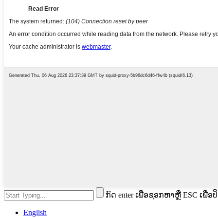
ກົດ enter ເພື່ອຊອກຫາຫຼື ESC ເພື່ອປ
English