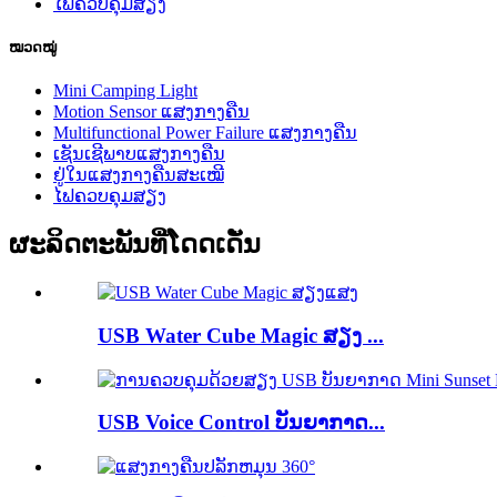
ໄຟຄວບຄຸມສຽງ
ໝວດໝູ່
Mini Camping Light
Motion Sensor ແສງກາງຄືນ
Multifunctional Power Failure ແສງກາງຄືນ
ເຊັນເຊີພາບແສງກາງຄືນ
ຢູ່ໃນແສງກາງຄືນສະເໝີ
ໄຟຄວບຄຸມສຽງ
ຜະລິດຕະພັນທີ່ໂດດເດັ່ນ
USB Water Cube Magic ສຽງ ...
USB Voice Control ບັນຍາກາດ...