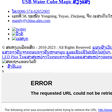
USB Water Cube Magic ສຽງແສງ
ໂທ:0086-574-62652905
ເລກທີ 58, ຖະໜົນ Yongning, Yuyao, Zhejiang, ຈີນ (ແຜ່ນດິນໃ
mandy@china-alps.com
© ສະຫງວນລິຂະສິດ - 2010-2023 : All Rights Reserved.
ແຜນຜັງເວັບ
ແສງກາງຄືນຈາກຕອນກາງຄືນຫາອາລຸນ ແລະເຊັນເຊີໄຟປລັກໄຟຢູ່ຝາ
LED Plug ໃນແສງສະຫວ່າງໃນຕອນກາງຄືນແລະແສງສະຫວ່າງອອກ
ສົ່ງອີເມວ
x