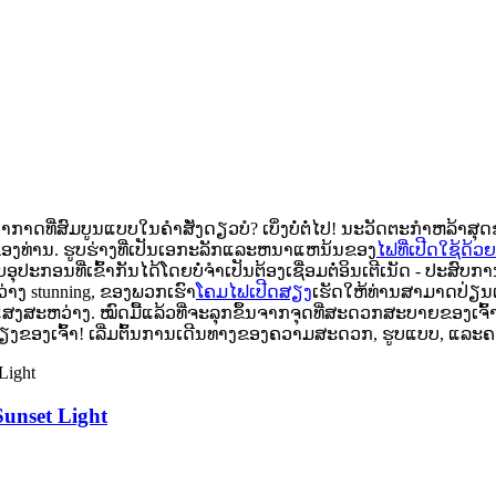
ດທີ່ສົມບູນແບບໃນຄໍາສັ່ງດຽວບໍ? ເບິ່ງບໍ່ຕໍ່ໄປ! ນະວັດຕະກໍາຫລ້າສຸ
ອງ​ທ່ານ​.
ຮູບຮ່າງທີ່ເປັນເອກະລັກແລະຫນາແຫນ້ນຂອງ
ໄຟທີ່ເປີດໃຊ້ດ້
ກອນທີ່ເຂົ້າກັນໄດ້ໂດຍບໍ່ຈໍາເປັນຕ້ອງເຊື່ອມຕໍ່ອິນເຕີເນັດ - ປະສົບກາ
ວ່າງ stunning, ຂອງພວກເຮົາ
ໂຄມໄຟເປີດສຽງ
ເຮັດ​ໃຫ້​ທ່ານ​ສາ​ມາດ​ປ່ຽນ​ແ
ະຫວ່າງ. ໝົດມື້ແລ້ວທີ່ຈະລຸກຂຶ້ນຈາກຈຸດທີ່ສະດວກສະບາຍຂອງເຈົ້າ
ອງເຈົ້າ! ເລີ່ມຕົ້ນການເດີນທາງຂອງຄວາມສະດວກ, ຮູບແບບ, ແລະຄວາມເປັ
nset Light