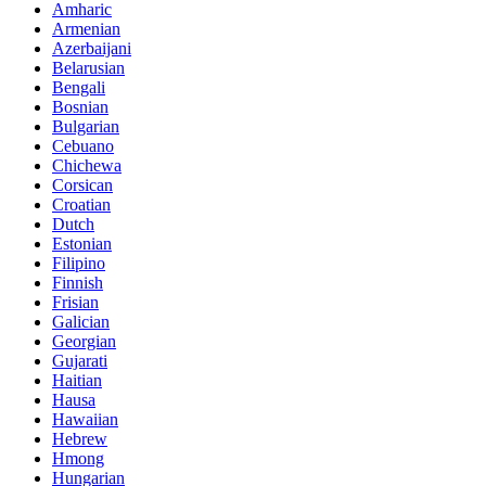
Amharic
Armenian
Azerbaijani
Belarusian
Bengali
Bosnian
Bulgarian
Cebuano
Chichewa
Corsican
Croatian
Dutch
Estonian
Filipino
Finnish
Frisian
Galician
Georgian
Gujarati
Haitian
Hausa
Hawaiian
Hebrew
Hmong
Hungarian