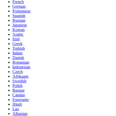
French
German
Portuguese
Spanish
Russian
Japanese
Korean
Arabic
Irish
Greek
Turkish
Italian
Danish
Romanian
Indonesian
Czech
Afrikaans
Swedish
Polish
Basque
Catalan
Esperanto
Hindi
Lao
Albanian