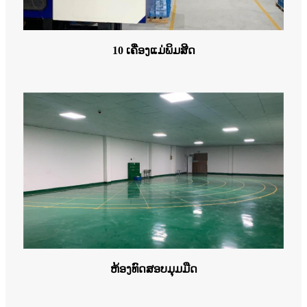
10 ເຄື່ອງແມ່ພິມສີດ
ຫ້ອງທົດສອບມຸມມືດ