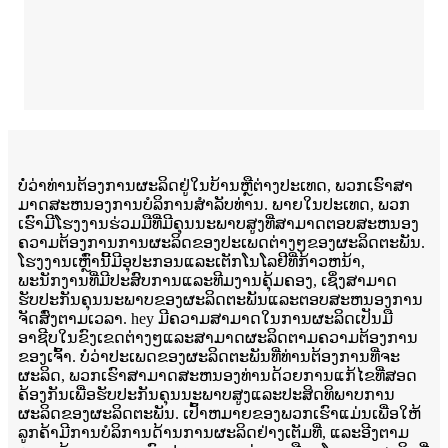
ບໍ່ວ່າທ່ານຕ້ອງການຜະລິດຢູ່ໃນບ້ານຫຼືຕ່າງປະເທດ, ພວກເຮົາສາ
ມາດສະຫນອງການບໍລິການສໍາລັບທ່ານ. ພາຍໃນປະເທດ, ພວກ
ເຮົາມີໂຮງງານຮ່ວມມືທີ່ມີຄຸນນະພາບສູງທີ່ສາມາດຕອບສະຫນອງ
ຄວາມຕ້ອງການການຜະລິດຂອງປະເພດຕ່າງໆຂອງຜະລິດຕະພັນ.
ໂຮງງານເຫຼົ່ານີ້ມີອຸປະກອນແລະເຕັກໂນໂລຢີທີ່ກ້າວຫນ້າ,
ພະນັກງານທີ່ມີປະສົບການແລະທີມງານຄຸ້ມຄອງ, ເຊິ່ງສາມາດ
ຮັບປະກັນຄຸນນະພາບຂອງຜະລິດຕະພັນແລະຕອບສະຫນອງການ
ຈັດສົ່ງຕາມເວລາ. hey ມີຄວາມສາມາດໃນການຜະລິດເປັນມື
ອາຊີບໃນຂົງເຂດຕ່າງໆແລະສາມາດຜະລິດຕາມຄວາມຕ້ອງການ
ຂອງເຈົ້າ. ບໍ່ວ່າປະເພດຂອງຜະລິດຕະພັນທີ່ທ່ານຕ້ອງການທີ່ຈະ
ຜະລິດ, ພວກເຮົາສາມາດສະຫນອງທ່ານດ້ວຍການແກ້ໄຂທີ່ສອດ
ຄ້ອງກັນເພື່ອຮັບປະກັນຄຸນນະພາບສູງແລະປະສິດທິພາບການ
ຜະລິດຂອງຜະລິດຕະພັນ. ເປົ້າຫມາຍຂອງພວກເຮົາແມ່ນເພື່ອໃຫ້
ລູກຄ້າມີການບໍລິການດ້ານການຜະລິດຢ່າງເຕັມທີ່, ແລະອີງຕາມ