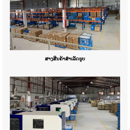
ສາງສິນຄ້າສໍາເລັດຮູບ