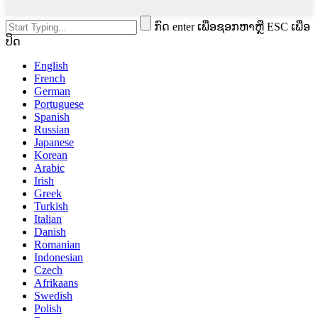
ກົດ enter ເພື່ອຊອກຫາຫຼື ESC ເພື່ອ
ປິດ
English
French
German
Portuguese
Spanish
Russian
Japanese
Korean
Arabic
Irish
Greek
Turkish
Italian
Danish
Romanian
Indonesian
Czech
Afrikaans
Swedish
Polish