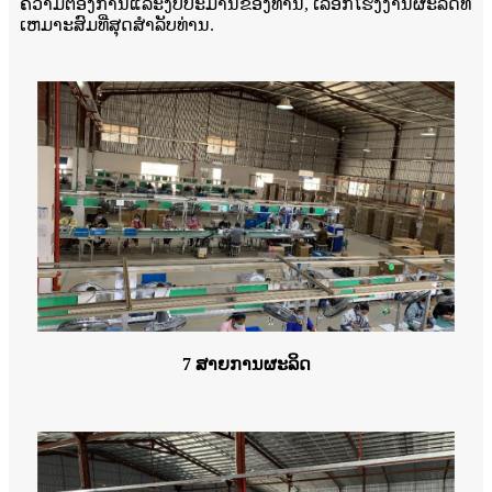
ຄວາມຕ້ອງການແລະງົບປະມານຂອງທ່ານ, ເລືອກໂຮງງານຜະລິດທີ່
ເຫມາະສົມທີ່ສຸດສໍາລັບທ່ານ.
7 ສາຍການຜະລິດ