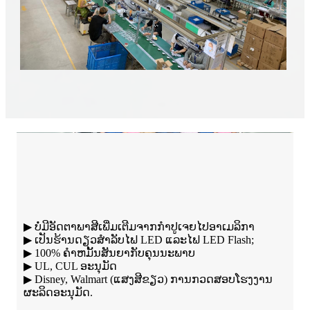
▶ ບໍ່ມີອັດຕາພາສີເພີ່ມເຕີມຈາກກຳປູເຈຍໄປອາເມລິກາ
▶ ເປັນຮ້ານດຽວສໍາລັບໄຟ LED ແລະໄຟ LED Flash;
▶ 100% ຄໍາຫມັ້ນສັນຍາກັບຄຸນນະພາບ
▶ UL, CUL ອະນຸມັດ
▶ Disney, Walmart (ແສງສີຂຽວ) ການກວດສອບໂຮງງານ
ຜະລິດອະນຸມັດ.