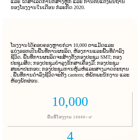
ແລະ ໄດ້ສຳເລັດການກໍ່ສ້າງຫຼັກ ແລະ ການຕົບແຕ່ງພື້ນຖານ
ຂອງໂຮງງານໃນເດືອນ ກໍລະກົດ 2020.
ໂຮງງານໄດ້ຄອບຄອງຫຼາຍກ່ວາ 10,000 ຕາແມັດແລະ
ແບ່ງອອກເປັນພື້ນທີ່ການຜະລິດ, ຫ້ອງການແລະພື້ນທີ່ດໍາລົງ
ຊີວິດ. ພື້ນທີ່ການຜະລິດຈະສ້າງຕັ້ງກອງປະຊຸມ SMT; ກອງ
ປະຊຸມສີດ; ກອງ​ປະ​ຊຸມ​ບໍາ​ລຸງ​ຮັກ​ສາ​ເຄື່ອງ​ມື​; ກອງປະຊຸມ
ສະພາປະກອບ; ກອງ​ປະ​ຊຸມ​ການ​ຫຸ້ມ​ຫໍ່​ແລະ​ສາງ​ມາດ​ຕະ​ຖານ​
. ພື້ນ​ທີ່​ການ​ດໍາ​ລົງ​ຊີ​ວິດ​ຈະ​ຕັ້ງ canteen​; ຫໍພັກພະນັກງານ ແລະ
ຫ້ອງພັກຜ່ອນ.
10,000
ພື້ນທີ່ໂຮງງານ 10000+㎡
4