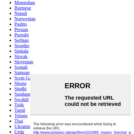
Mongolian
Burmese
Nepali
Norwegian
Pashto
Persian
Punjabi
Serbian
Sesotho
Sinhala
Slovak
Slovenian
Somali
Samoan
Scots Gaelic
Shona
Sindhi
Sundanese
Swahili
Tajik
Tamil
Telugu
Thai
Ukrainian
Urdu