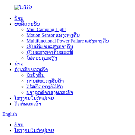
ບ້ານ
ຜະລິດຕະພັນ
Mini Camping Light
Motion Sensor ແສງກາງຄືນ
Multifunctional Power Failure ແສງກາງຄືນ
ເຊັນເຊີພາບແສງກາງຄືນ
ຢູ່ໃນແສງກາງຄືນສະເໝີ
ໄຟຄວບຄຸມສຽງ
ຂ່າວ
ກ່ຽວກັບພວກເຮົາ
ໃບຢັ້ງຢືນ
ການສະແດງສິນຄ້າ
ວິໄສທັດຂອງບໍລິສັດ
ບາງ​ລູກ​ຄ້າ​ຂອງ​ພວກ​ເຮົາ​
ໂຮງງານໃນກຳປູເຈຍ
ຕິດຕໍ່ພວກເຮົາ
English
ບ້ານ
ໂຮງງານໃນກຳປູເຈຍ