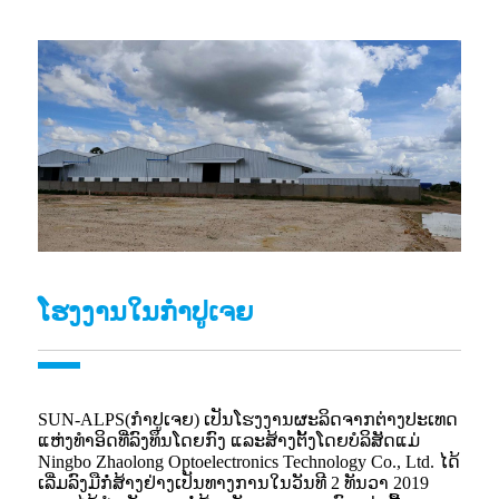
ໂຮງງານໃນກຳປູເຈຍ
SUN-ALPS(ກຳປູເຈຍ) ເປັນໂຮງງານຜະລິດຈາກຕ່າງປະເທດ
ແຫ່ງທຳອິດທີ່ລົງທຶນໂດຍກົງ ແລະສ້າງຕັ້ງໂດຍບໍລິສັດແມ່
Ningbo Zhaolong Optoelectronics Technology Co., Ltd. ໄດ້
ເລີ່ມລົງມືກໍ່ສ້າງຢ່າງເປັນທາງການໃນວັນທີ 2 ທັນວາ 2019