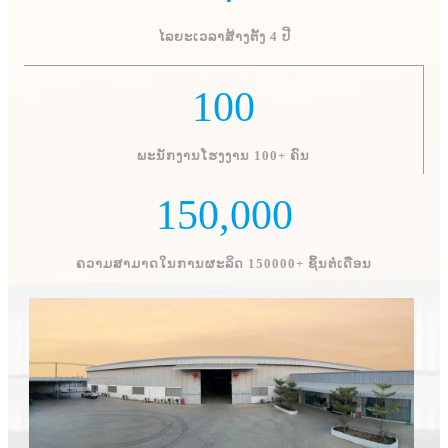
ໄລຍະເວລາສ້າງຕັ້ງ 4 ປີ
100
ພະນັກງານໂຮງງານ 100+ ຄົນ
150,000
ຄວາມສາມາດໃນການຜະລິດ 150000+ ຊິ້ນຕໍ່ເດືອນ