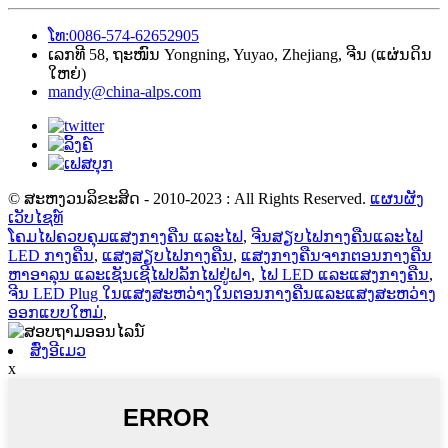
ໂທ:0086-574-62652905
ເລກທີ 58, ຖະໜົນ Yongning, Yuyao, Zhejiang, ຈີນ (ແຜ່ນດິນ
ໃຫຍ່)
mandy@china-alps.com
© ສະຫງວນລິຂະສິດ - 2010-2023 : All Rights Reserved.
ແຜນຜັງ
ເວັບໄຊທ໌
ໂຄມໄຟຄວບຄຸມແສງກາງຄືນ ແລະໄຟ
,
ຈີນສຽບໄຟກາງຄືນແລະໄຟ
LED ກາງຄືນ
,
ແສງສຽບໄຟກາງຄືນ
,
ແສງກາງຄືນຈາກຕອນກາງຄືນ
ຫາອາລຸນ ແລະເຊັນເຊີໄຟປລັກໄຟຢູ່ຝາ
,
ໄຟ LED ແລະແສງກາງຄືນ
,
ຈີນ LED Plug ໃນແສງສະຫວ່າງໃນຕອນກາງຄືນແລະແສງສະຫວ່າງ
ອອກແບບໃຫມ່
,
ສົ່ງອີເມວ
x