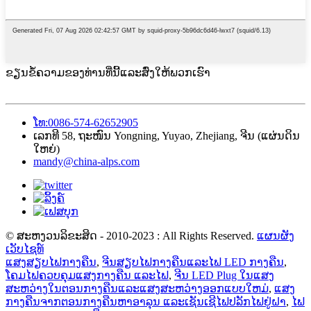
ຂຽນຂໍ້ຄວາມຂອງທ່ານທີ່ນີ້ແລະສົ່ງໃຫ້ພວກເຮົາ
ໂທ:0086-574-62652905
ເລກທີ 58, ຖະໜົນ Yongning, Yuyao, Zhejiang, ຈີນ (ແຜ່ນດິນ
ໃຫຍ່)
mandy@china-alps.com
© ສະຫງວນລິຂະສິດ - 2010-2023 : All Rights Reserved.
ແຜນຜັງ
ເວັບໄຊທ໌
ແສງສຽບໄຟກາງຄືນ
,
ຈີນສຽບໄຟກາງຄືນແລະໄຟ LED ກາງຄືນ
,
ໂຄມໄຟຄວບຄຸມແສງກາງຄືນ ແລະໄຟ
,
ຈີນ LED Plug ໃນແສງ
ສະຫວ່າງໃນຕອນກາງຄືນແລະແສງສະຫວ່າງອອກແບບໃຫມ່
,
ແສງ
ກາງຄືນຈາກຕອນກາງຄືນຫາອາລຸນ ແລະເຊັນເຊີໄຟປລັກໄຟຢູ່ຝາ
,
ໄຟ