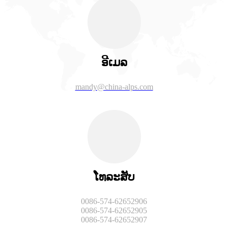
ອີເມລ
mandy@china-alps.com
ໂທລະສັບ
0086-574-62652906
0086-574-62652905
0086-574-62652907