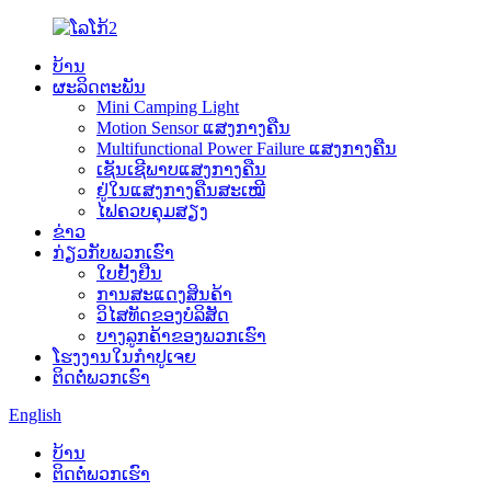
ບ້ານ
ຜະລິດຕະພັນ
Mini Camping Light
Motion Sensor ແສງກາງຄືນ
Multifunctional Power Failure ແສງກາງຄືນ
ເຊັນເຊີພາບແສງກາງຄືນ
ຢູ່ໃນແສງກາງຄືນສະເໝີ
ໄຟຄວບຄຸມສຽງ
ຂ່າວ
ກ່ຽວກັບພວກເຮົາ
ໃບຢັ້ງຢືນ
ການສະແດງສິນຄ້າ
ວິໄສທັດຂອງບໍລິສັດ
ບາງ​ລູກ​ຄ້າ​ຂອງ​ພວກ​ເຮົາ​
ໂຮງງານໃນກຳປູເຈຍ
ຕິດຕໍ່ພວກເຮົາ
English
ບ້ານ
ຕິດຕໍ່ພວກເຮົາ