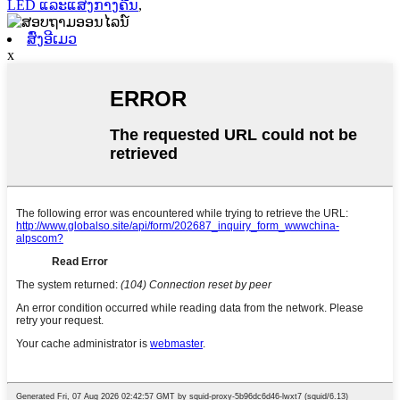
LED ແລະແສງກາງຄືນ
,
ສົ່ງອີເມວ
x