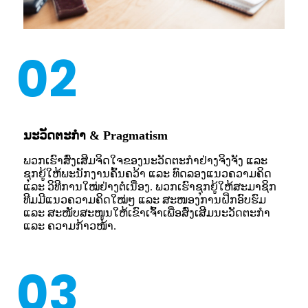
02
ນະວັດຕະກໍາ & Pragmatism
ພວກເຮົາສົ່ງເສີມຈິດໃຈຂອງນະວັດຕະກໍາຢ່າງຈິງຈັງ ແລະ
ຊຸກຍູ້ໃຫ້ພະນັກງານຄົ້ນຄວ້າ ແລະ ທົດລອງແນວຄວາມຄິດ
ແລະ ວິທີການໃໝ່ຢ່າງຕໍ່ເນື່ອງ. ພວກເຮົາຊຸກຍູ້ໃຫ້ສະມາຊິກ
ທີມມີແນວຄວາມຄິດໃໝ່ໆ ແລະ ສະໜອງການຝຶກອົບຮົມ
ແລະ ສະໜັບສະໜູນໃຫ້ເຂົາເຈົ້າເພື່ອສົ່ງເສີມນະວັດຕະກໍາ
ແລະ ຄວາມກ້າວໜ້າ.
03