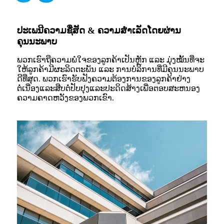
ປະເພນີຄວາມຊື່ສັດ & ຄວາມສໍາເລັດໂດຍຜ່ານ
ຄຸນນະພາບ
ພວກເຮົາຖືຄວາມພໍໃຈຂອງລູກຄ້າເປັນຫຼັກ ແລະ ມຸ່ງໝັ້ນທີ່ຈະ
ໃຫ້ລູກຄ້າມີຜະລິດຕະພັນ ແລະ ການບໍລິການທີ່ມີຄຸນນະພາບ
ດີທີ່ສຸດ. ພວກເຮົາຮັບຟັງຄວາມຕ້ອງການຂອງລູກຄ້າຢ່າງ
ຕໍ່ເນື່ອງແລະສືບຕໍ່ປັບປຸງແລະປະດິດສ້າງເພື່ອຕອບສະຫນອງ
ຄວາມຄາດຫວັງຂອງພວກເຂົາ.