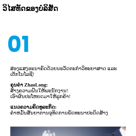
ວິໄສທັດຂອງບໍລິສັດ
01
ສ່ອງແສງອະນາຄົດດ້ວຍນະວັດຕະກໍາວິທະຍາສາດ ແລະ
ເຕັກໂນໂລຊີ!
ຄຸນ​ຄ່າ ZhaoLong​:
ສ້າງຄວາມຝັນໃຫ້ພະນັກງານ!
ເອົາຜົນປະໂຫຍດມາໃຫ້ລູກຄ້າ!
ແນວຄວາມຄິດທຸລະກິດ:
ຄໍາຫມັ້ນສັນຍາການອຸທິດການພັດທະນາປະດິດສ້າງ