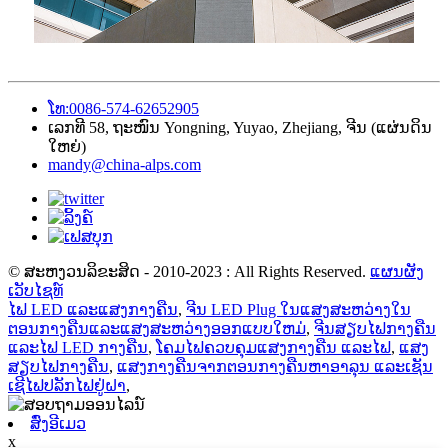
ໂທ:0086-574-62652905
ເລກທີ 58, ຖະໜົນ Yongning, Yuyao, Zhejiang, ຈີນ (ແຜ່ນດິນ
ໃຫຍ່)
mandy@china-alps.com
© ສະຫງວນລິຂະສິດ - 2010-2023 : All Rights Reserved.
ແຜນຜັງ
ເວັບໄຊທ໌
ໄຟ LED ແລະແສງກາງຄືນ
,
ຈີນ LED Plug ໃນແສງສະຫວ່າງໃນ
ຕອນກາງຄືນແລະແສງສະຫວ່າງອອກແບບໃຫມ່
,
ຈີນສຽບໄຟກາງຄືນ
ແລະໄຟ LED ກາງຄືນ
,
ໂຄມໄຟຄວບຄຸມແສງກາງຄືນ ແລະໄຟ
,
ແສງ
ສຽບໄຟກາງຄືນ
,
ແສງກາງຄືນຈາກຕອນກາງຄືນຫາອາລຸນ ແລະເຊັນ
ເຊີໄຟປລັກໄຟຢູ່ຝາ
,
ສົ່ງອີເມວ
x