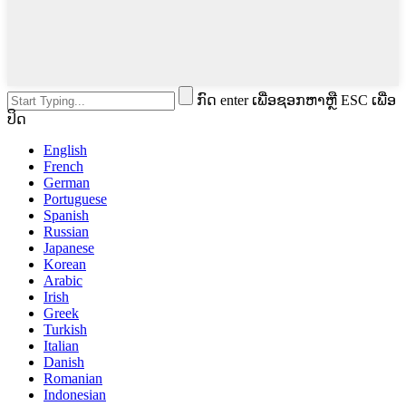
ກົດ enter ເພື່ອຊອກຫາຫຼື ESC ເພື່ອ
ປິດ
English
French
German
Portuguese
Spanish
Russian
Japanese
Korean
Arabic
Irish
Greek
Turkish
Italian
Danish
Romanian
Indonesian