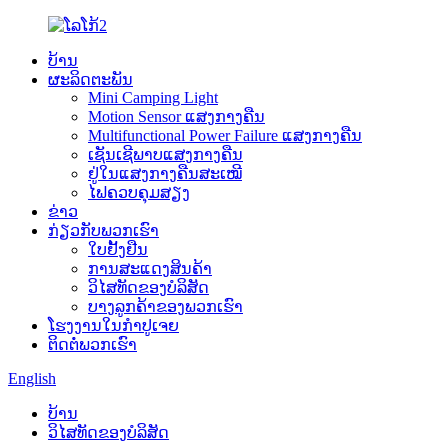
ບ້ານ
ຜະລິດຕະພັນ
Mini Camping Light
Motion Sensor ແສງກາງຄືນ
Multifunctional Power Failure ແສງກາງຄືນ
ເຊັນເຊີພາບແສງກາງຄືນ
ຢູ່ໃນແສງກາງຄືນສະເໝີ
ໄຟຄວບຄຸມສຽງ
ຂ່າວ
ກ່ຽວກັບພວກເຮົາ
ໃບຢັ້ງຢືນ
ການສະແດງສິນຄ້າ
ວິໄສທັດຂອງບໍລິສັດ
ບາງ​ລູກ​ຄ້າ​ຂອງ​ພວກ​ເຮົາ​
ໂຮງງານໃນກຳປູເຈຍ
ຕິດຕໍ່ພວກເຮົາ
English
ບ້ານ
ວິໄສທັດຂອງບໍລິສັດ